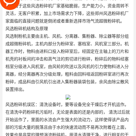
家，由于这些风选粉碎机厂家基础脆弱，生产能力小，资金周转不
灵活，无客户积累，加上市场需求力下降，这些郑州风选粉碎机厂
家面临的直接问题就是倒闭或者重新选择市场
气流超微粉碎机
。
风选粉碎机结构及原理
风选制粉机主要由主机、风机、分离器、集粉器、除尘器等部分组
成
超微粉碎机
，主机内部分为粉碎室、塞档室、风机室三部分。机
器工作时，物料由进料口投入粉碎室后，经固定在主轴上的刀片和
机壳的衬板间的冲击和高气注的剪切进行粉碎，粉碎后的物料经塞
档室分级进入风机室，由风轮的吹送以及风机的引力使物料进入分
离器，经分离器再次分级处理，粗料由回料咀返回粉碎室进行再次
粉碎，成品料由引风机引出进入集粉器装袋包装，余风由除尘散风
装置排出。
风选粉碎机误区：清洗设备时，要等设备完全干燥后才开机运作。
在清洗中药粉碎机污垢时，无论是表面的还是内部的， 清洗过后就
开始运作了，里面的水流会产生强大的流动力，这样使得该产品内
部的污垢大量的脱落且由于水的快速流动而不易再次附着在上面，
效果也是非常的理想
涡流粉碎机
。用清水清理干净，进行相关的干