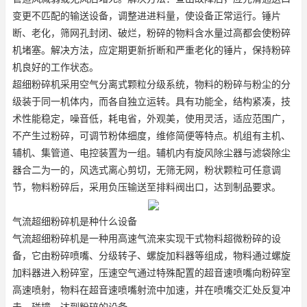
变更不匹配的输送设备，调整进进料量，使设备正常运行。锤片
断、老化，筛网孔封闭、破烂，粉碎的物料含水量过高都会使粉碎
机堵塞。解决方法，应定期更新折断和严重老化的锤片，保持粉碎
机良好的工作状态。
超细粉碎机采用空气分离式颗粒分级系统，物料的粉碎与粉尘的分
级装于同一机体内，而各自独立运转。具有功能全，结构紧凑，技
术性能稳定，噪音低，耗电省，外观美，使用灵活，适应范围广，
不产生过粉碎，可调节粉体细度，维修简便等特点。机组有主机、
辅机、集管道、电控装置为一组。辅机内有旋风除尘器与滤袋除尘
器合二为一的，风选式离心剪切，无筛无网，粉状颗粒可任意调
节，物料粉碎后，采用负压输送至排料阀出口，达到制品要求。
气流超细粉碎机是种什么设备
气流超细粉碎机是一种用高速气流来实现干式物料超微粉碎的设
备，它由粉碎喷嘴、分级转子、螺旋加料器等组成，物料通过螺旋
加料器进入粉碎室，压速空气通过特殊配置的超音速喷嘴向粉碎室
高速喷射，物料在超音速喷嘴射流中加速，并在喷嘴交汇处反复冲