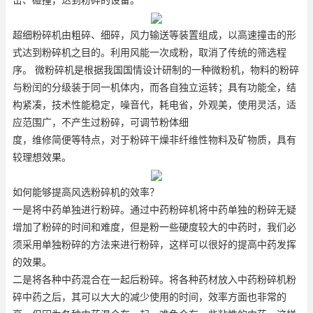
击、碰撞，达到粉碎的设备。
超细粉碎机由粗碎、细碎，风力输送等装置组成，以高速撞击的形
式达到粉碎机之目的。利用风能一次成粉，取消了传统的筛选程
序。 微粉碎机是根据我国国情设计研制的一种微粉机，物料的粉碎
与粉闰的分级装于同一机体内，而各自独立运转；具有功能全，结
构紧凑，技术性能稳定，噪音代，耗电省，外观美，使用灵活，适
应范围广，不产生过粉碎，可调节粉体细
度，维修简便等特点，对于粉碎干燥非纤维性物料及矿物质，具有
较理想效果。
如何能够提高风选粉碎机的效率？
一是将中药单独进行粉碎。通过中药粉碎机将中药单独的粉碎无疑
增加了粉碎的时间和难度，但是粉一些硬度较大的中药时，我们必
须采用单独粉碎的方法来进行粉碎，这样可以很好的提高中药发挥
的效果。
二是将各种中药混合在一起后粉碎。将各种药材放入中药粉碎机粉
碎中药之后，其可以大大的减少使用的时间，效率方面也非常的