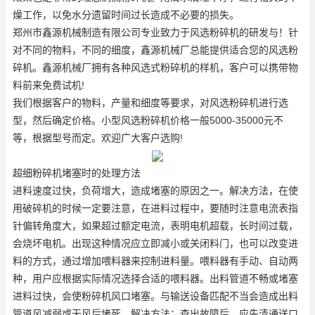
燥工作，以免水分遗留时间过长造成不必要的损失。
郑州市鑫源机械制造有限公司专业致力于风选粉碎机的研发与！针
对不同的物料，不同的细度，鑫源机械厂总能提供适合您的风选粉
碎机。鑫源机械厂拥有各种风选式粉碎机的样机，客户可以携带物
料前来免费试机!
我们根据客户的物料，产量和细度等要求，对风选粉碎机进行选
型，然后确定价格。小型风选粉碎机价格一般5000-35000元不
等，根据型号而定。欢迎广大客户选购!
超细粉碎机堵塞时的处理方法
进料速度过快，负荷增大，造成堵塞的原因之一。解决方法，在使
用破碎机的时候一定要注意，在进料过程中，要随时注意电流表指
针偏转角度大，如果超过额定电流，表明电机超载，长时间过载，
会烧坏电机。出现这种情况应立即减小或关闭料门，也可以改变进
料的方式，通过增加喂料器来控制进料量。喂料器有手动、自动两
种，用户应根据实际情况选择合适的喂料器。出料管道不畅或堵塞
进料过快，会使粉碎机风口堵塞。与输送设备匹配不当会造成出料
管道风减弱或无风后堵死。解决方法：查出故障后，应先清通送口