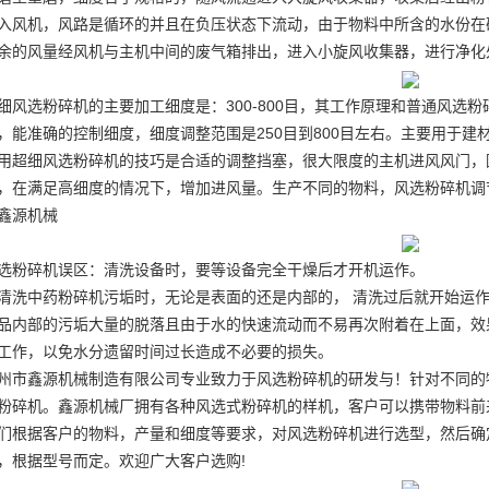
入风机，风路是循环的并且在负压状态下流动，由于物料中所含的水份在
余的风量经风机与主机中间的废气箱排出，进入小旋风收集器，进行净化
细风选粉碎机的主要加工细度是：300-800目，其工作原理和普通风选
，能准确的控制细度，细度调整范围是250目到800目左右。主要用于建
用超细风选粉碎机的技巧是合适的调整挡塞，很大限度的主机进风风门，
，在满足高细度的情况下，增加进风量。生产不同的物料，风选粉碎机调
鑫源机械
选粉碎机误区：清洗设备时，要等设备完全干燥后才开机运作。
清洗中药粉碎机污垢时，无论是表面的还是内部的， 清洗过后就开始运
品内部的污垢大量的脱落且由于水的快速流动而不易再次附着在上面，效
工作，以免水分遗留时间过长造成不必要的损失。
州市鑫源机械制造有限公司专业致力于风选粉碎机的研发与！针对不同的
粉碎机。鑫源机械厂拥有各种风选式粉碎机的样机，客户可以携带物料前
们根据客户的物料，产量和细度等要求，对风选粉碎机进行选型，然后确定价
，根据型号而定。欢迎广大客户选购!