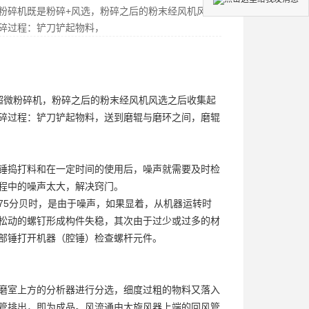
粉碎机既是粉碎+风选，粉碎之后的粉末经风机风选
碎过程：铲刀铲起物料，
超微粉碎机
，粉碎之后的粉末经风机风选之后收集起
碎过程：铲刀铲起物料，送到磨辊与磨环之间，磨辊
锤捣打料和在一定时间的使用后，噪声就需要及时检
程中的噪声太大，解决窍门。
75分贝时，是由于噪声，如果显着，从机器运转时
松动的螺钉形成构件失稳，其次由于过少或过多的材
部锤打开机器（腔锤）检查螺杆元件。
磨室上方的分析器进行分选，细度过粗的物料又落入
管排出，即为成品。风流通由大旋风器上端的回风管