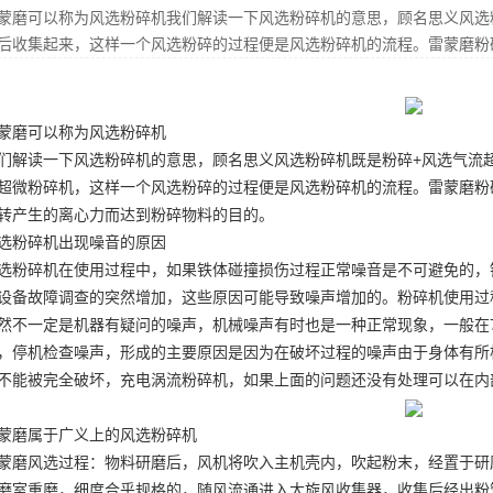
蒙磨可以称为风选粉碎机我们解读一下风选粉碎机的意思，顾名思义风选
后收集起来，这样一个风选粉碎的过程便是风选粉碎机的流程。雷蒙磨粉
蒙磨可以称为
风选粉碎机
们解读一下风选粉碎机的意思，顾名思义风选粉碎机既是粉碎+风选
气流
超微粉碎机
，这样一个风选粉碎的过程便是风选粉碎机的流程。雷蒙磨粉
转产生的离心力而达到粉碎物料的目的。
选粉碎机出现噪音的原因
选粉碎机在使用过程中，如果铁体碰撞损伤过程正常噪音是不可避免的，
设备故障调查的突然增加，这些原因可能导致噪声增加的。粉碎机使用过
然不一定是机器有疑问的噪声，机械噪声有时也是一种正常现象，一般在
，停机检查噪声，形成的主要原因是因为在破坏过程的噪声由于身体有所
不能被完全破坏，充电
涡流粉碎机
，如果上面的问题还没有处理可以在内
蒙磨属于广义上的风选粉碎机
蒙磨风选过程：物料研磨后，风机将吹入主机壳内，吹起粉末，经置于研
磨室重磨，细度合乎规格的，随风流通进入大旋风收集器，收集后经出粉