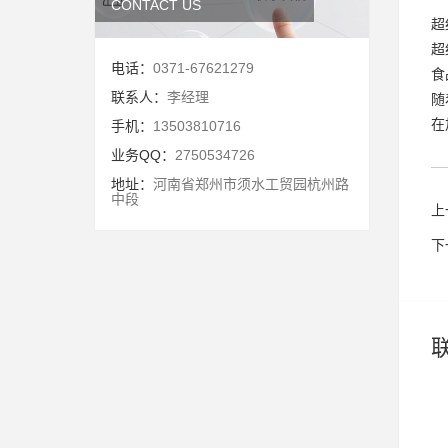
CONTACT US
超
超
电话：
0371-67621279
食
联系人：
李经理
随
在
手机：
13503810716
业务QQ：
2750534726
地址：
河南省郑州市须水工贸园杭州路
中段
上
下