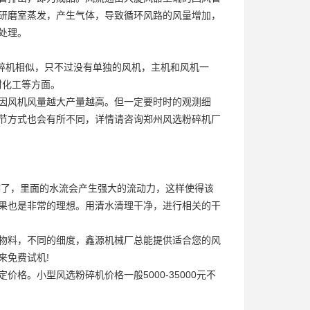
研磨室蒸发，产生气体，导致循环风路的风量增加，
处理。
粉碎机相似，只不过没有单独的风机，主机和风机一
材化工等方面。
因风机风量越大产量越高。但一定要时时的观测细
节方式也会有所不同，详情请咨询郑州风选粉碎机厂
作了，里面的水流会产生强大的流动力，这样使得该
果也是非常的理想。用清水清理干净，进行相关的干
物料，不同的细度，鑫源机械厂总能提供适合您的风
来免费试机!
格。小型风选粉碎机价格一般5000-35000元不