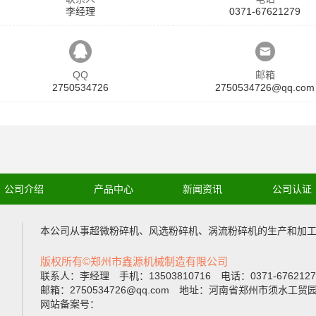
李经理
0371-67621279
QQ
邮箱
2750534726
2750534726@qq.com
公司介绍
产品中心
新闻资讯
公司认证
本公司从事
超微粉碎机
、
风选粉碎机
、
涡流粉碎机
的生产和加
版权所有©郑州市鑫源机械制造有限公司
联系人：李经理 手机：13503810716 电话：0371-67621
邮箱：2750534726@qq.com 地址：河南省郑州市须水工
网站备案号：