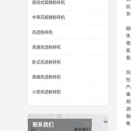
振动式超微粉碎机
回
多
中草药超微粉碎机
超
风选粉碎机
体
使
高速风选粉碎机
度
家
卧式风选粉碎机
风
高细风选粉碎机
在
产
小型风选粉碎机
燥
郑
选
我
等
联系我们